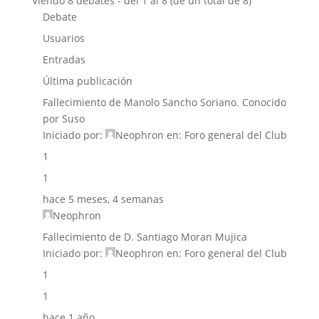
Viendo 8 debates - del 1 al 8 (de un total de 8)
Debate
Usuarios
Entradas
Última publicación
Fallecimiento de Manolo Sancho Soriano. Conocido
por Suso
Iniciado por:
Neophron
en:
Foro general del Club
1
1
hace 5 meses, 4 semanas
Neophron
Fallecimiento de D. Santiago Moran Mujica
Iniciado por:
Neophron
en:
Foro general del Club
1
1
hace 1 año