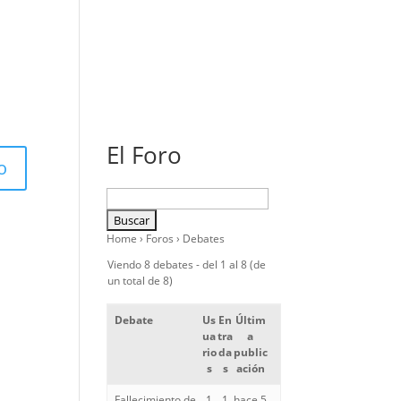
El Foro
Home
›
Foros
›
Debates
Viendo 8 debates - del 1 al 8 (de
un total de 8)
Debate
Us
En
Últim
ua
tra
a
rio
da
public
s
s
ación
Fallecimiento de
1
1
hace 5