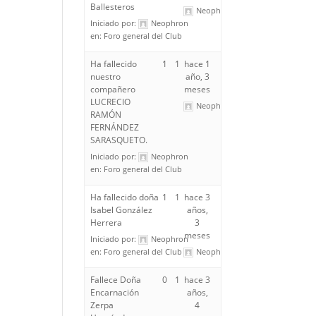
Ballesteros
Neophron
Iniciado por:
Neophron
en:
Foro general del Club
Ha fallecido
1
1
hace 1
nuestro
año, 3
compañero
meses
LUCRECIO
Neophron
RAMÓN
FERNÁNDEZ
SARASQUETO.
Iniciado por:
Neophron
en:
Foro general del Club
Ha fallecido doña
1
1
hace 3
Isabel González
años,
Herrera
3
meses
Iniciado por:
Neophron
en:
Foro general del Club
Neophron
Fallece Doña
0
1
hace 3
Encarnación
años,
Zerpa
4