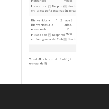
Hernández
meses
Iniciado por:
Neophron
Neophron
en:
Fallece Doña Encarnación Zerpa Hernández
Bienvenidos y
1
2
hace 3
Bienvenidas a la
años,
nueva web.
11
meses
Iniciado por:
Neophron
en:
Foro general del Club
Neophron
Viendo 8 debates - del 1 al 8 (de
un total de 8)