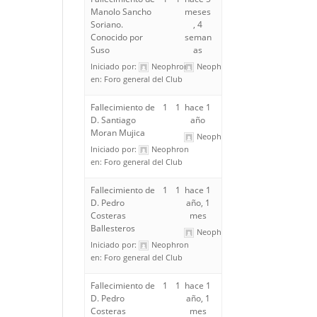
Manolo Sancho
meses
Soriano.
, 4
Conocido por
seman
Suso
as
Iniciado por:
Neophron
Neophron
en:
Foro general del Club
Fallecimiento de
1
1
hace 1
D. Santiago
año
Moran Mujica
Neophron
Iniciado por:
Neophron
en:
Foro general del Club
Fallecimiento de
1
1
hace 1
D. Pedro
año, 1
Costeras
mes
Ballesteros
Neophron
Iniciado por:
Neophron
en:
Foro general del Club
Fallecimiento de
1
1
hace 1
D. Pedro
año, 1
Costeras
mes