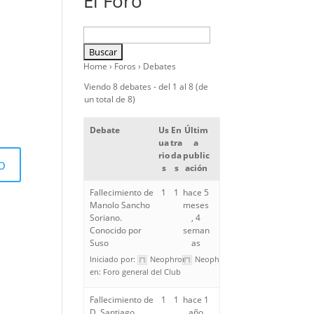
El Foro
Home
›
Foros
›
Debates
Viendo 8 debates - del 1 al 8 (de
un total de 8)
Debate
Us
En
Últim
ua
tra
a
rio
da
public
s
s
ación
Fallecimiento de
1
1
hace 5
Manolo Sancho
meses
Soriano.
, 4
Conocido por
seman
Suso
as
Iniciado por:
Neophron
Neophron
en:
Foro general del Club
Fallecimiento de
1
1
hace 1
D. Santiago
año