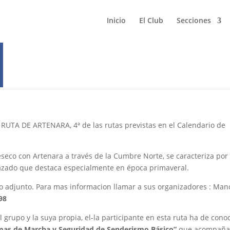
Inicio
El Club
Secciones
ta de Artenara
 RUTA DE ARTENARA, 4ª de las rutas previstas en el Calendario de
eseco con Artenara a través de la Cumbre Norte, se caracteriza por 
razado que destaca especialmente en época primaveral.
eto adjunto. Para mas informacion llamar a sus organizadores : Man
98
l grupo y la suya propia, el-la participante en esta ruta ha de cono
as de Marcha y Seguridad de Senderismo Básico”
que acompaña