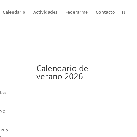
Calendario
Actividades
Federarme
Contacto
Neophron en
Facebook
Calendario de
verano 2026
los
olo
cer y
n a