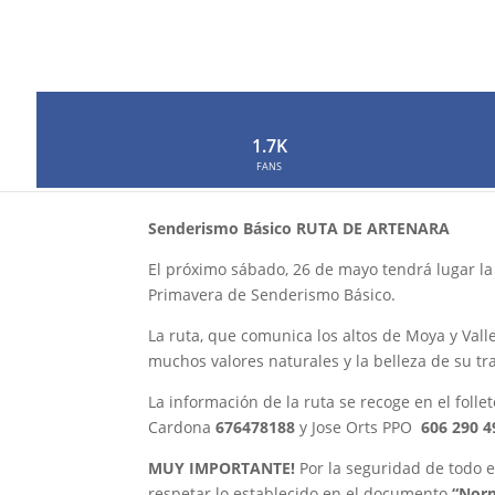
Senderismo Básico. Ru
por
Neophron
|
May 21, 2018
|
0 Comentarios
1.7K
FANS
Senderismo Básico RUTA DE ARTENARA
El próximo sábado, 26 de mayo tendrá lugar la
Primavera de Senderismo Básico.
La ruta, que comunica los altos de Moya y Vall
muchos valores naturales y la belleza de su t
La información de la ruta se recoge en el foll
Cardona
676478188
y Jose Orts PPO
606 290 4
MUY IMPORTANTE!
Por la seguridad de todo e
respetar lo establecido en el documento
“Norm