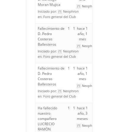
Moran Mujica
Neophron
Iniciado por:
Neophron
en:
Foro general del Club
Fallecimiento de
1
1
hace 1
D. Pedro
año, 1
Costeras
mes
Ballesteros
Neophron
Iniciado por:
Neophron
en:
Foro general del Club
Fallecimiento de
1
1
hace 1
D. Pedro
año, 1
Costeras
mes
Ballesteros
Neophron
Iniciado por:
Neophron
en:
Foro general del Club
Ha fallecido
1
1
hace 1
nuestro
año, 3
compañero
meses
LUCRECIO
Neophron
RAMÓN