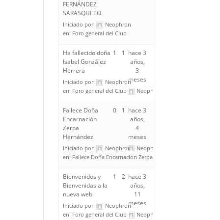
FERNÁNDEZ
SARASQUETO.
Iniciado por:
Neophron
en:
Foro general del Club
Ha fallecido doña
1
1
hace 3
Isabel González
años,
Herrera
3
meses
Iniciado por:
Neophron
en:
Foro general del Club
Neophron
Fallece Doña
0
1
hace 3
Encarnación
años,
Zerpa
4
Hernández
meses
Iniciado por:
Neophron
Neophron
en:
Fallece Doña Encarnación Zerpa Hernández
Bienvenidos y
1
2
hace 3
Bienvenidas a la
años,
nueva web.
11
meses
Iniciado por:
Neophron
en:
Foro general del Club
Neophron