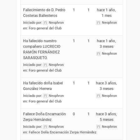
Fallecimiento de D. Pedro
1
1
hace 1 año,
Costeras Ballesteros
1 mes
Iniciado por:
Neophron
Neophron
en:
Foro general del Club
Ha fallecido nuestro
1
1
hace 1 año,
compañero LUCRECIO
3 meses
RAMÓN FERNÁNDEZ
Neophron
SARASQUETO.
Iniciado por:
Neophron
en:
Foro general del Club
Ha fallecido doña Isabel
1
1
hace 3 años,
González Herrera
3 meses
Iniciado por:
Neophron
Neophron
en:
Foro general del Club
Fallece Doña Encarnación
0
1
hace 3 años,
Zerpa Hernández
5 meses
Iniciado por:
Neophron
Neophron
en:
Fallece Doña Encarnación Zerpa Hernández