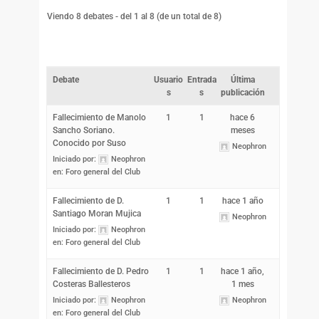
Viendo 8 debates - del 1 al 8 (de un total de 8)
Debate
Usuario
Entrada
Última
s
s
publicación
Fallecimiento de Manolo
1
1
hace 6
Sancho Soriano.
meses
Conocido por Suso
Neophron
Iniciado por:
Neophron
en:
Foro general del Club
Fallecimiento de D.
1
1
hace 1 año
Santiago Moran Mujica
Neophron
Iniciado por:
Neophron
en:
Foro general del Club
Fallecimiento de D. Pedro
1
1
hace 1 año,
Costeras Ballesteros
1 mes
Iniciado por:
Neophron
Neophron
en:
Foro general del Club