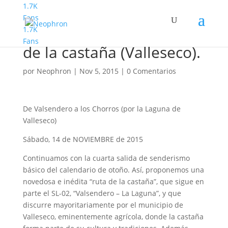
1.7K
Fans
1.7K
Senderismo Básico. Ruta
Fans
de la castaña (Valleseco).
por
Neophron
|
Nov 5, 2015
|
0 Comentarios
De Valsendero a los Chorros (por la Laguna de
Valleseco)
Sábado, 14 de NOVIEMBRE de 2015
Continuamos con la cuarta salida de senderismo
básico del calendario de otoño. Así, proponemos una
novedosa e inédita “ruta de la castaña”, que sigue en
parte el SL-02, “Valsendero – La Laguna”, y que
discurre mayoritariamente por el municipio de
Valleseco, eminentemente agrícola, donde la castaña