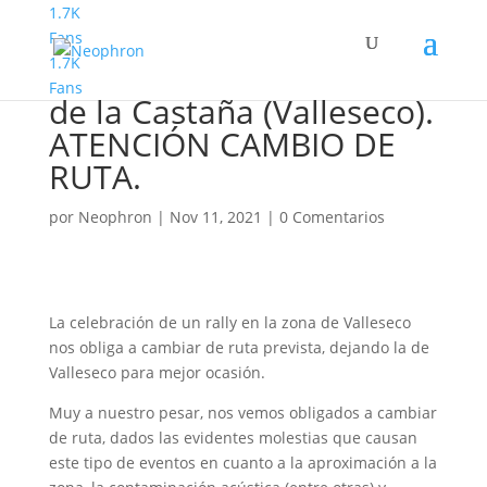
1.7K
Fans
1.7K
Senderismo Básico. Ruta
Fans
de la Castaña (Valleseco).
ATENCIÓN CAMBIO DE
RUTA.
por
Neophron
|
Nov 11, 2021
|
0 Comentarios
La celebración de un rally en la zona de Valleseco
nos obliga a cambiar de ruta prevista, dejando la de
Valleseco para mejor ocasión.
Muy a nuestro pesar, nos vemos obligados a cambiar
de ruta, dados las evidentes molestias que causan
este tipo de eventos en cuanto a la aproximación a la