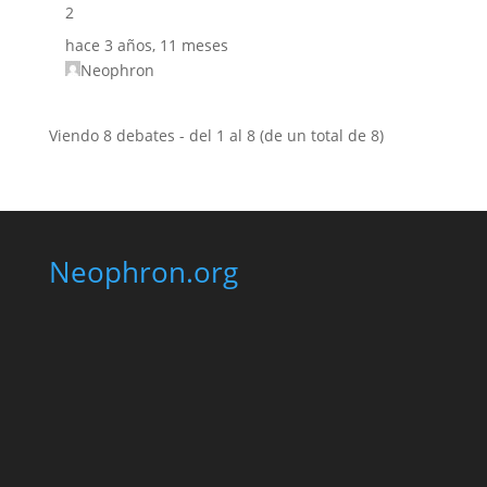
2
hace 3 años, 11 meses
Neophron
Viendo 8 debates - del 1 al 8 (de un total de 8)
Neophron.org