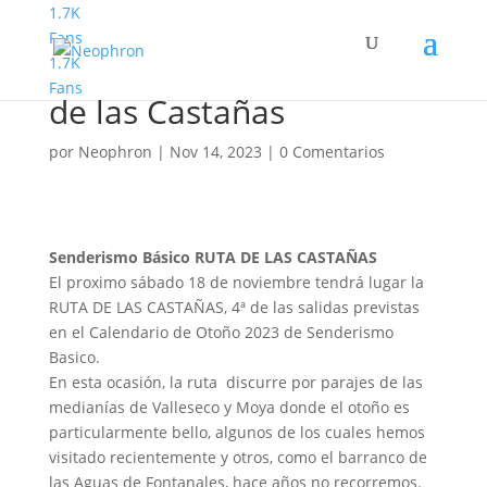
1.7K
Fans
1.7K
Senderismo Básico Ruta
Fans
de las Castañas
por
Neophron
|
Nov 14, 2023
|
0 Comentarios
Senderismo Básico RUTA DE LAS CASTAÑAS
El proximo sábado 18 de noviembre tendrá lugar la
RUTA DE LAS CASTAÑAS, 4ª de las salidas previstas
en el Calendario de Otoño 2023 de Senderismo
Basico.
En esta ocasión, la ruta discurre por parajes de las
medianías de Valleseco y Moya donde el otoño es
particularmente bello, algunos de los cuales hemos
visitado recientemente y otros, como el barranco de
las Aguas de Fontanales, hace años no recorremos.