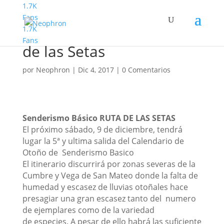
1.7K
Fans
1.7K
Senderismo Básico Ruta
Fans
de las Setas
por
Neophron
|
Dic 4, 2017
|
0 Comentarios
Senderismo Básico RUTA DE LAS SETAS
El próximo sábado, 9 de diciembre, tendrá
lugar la 5ª y ultima salida del Calendario de
Otoño de Senderismo Basico
El itinerario discurrirá por zonas severas de la
Cumbre y Vega de San Mateo donde la falta de
humedad y escasez de lluvias otoñales hace
presagiar una gran escasez tanto del numero
de ejemplares como de la variedad
de especies. A pesar de ello habrá las suficiente