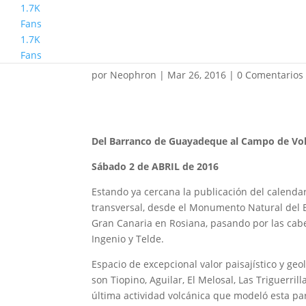
1.7K
Fans
1.7K
Senderismo Básico. Ru
Fans
por
Neophron
|
Mar 26, 2016
|
0 Comentarios
Del Barranco de Guayadeque al Campo de Vol
Sábado 2 de ABRIL de 2016
Estando ya cercana la publicación del calendar
transversal, desde el Monumento Natural del 
Gran Canaria en Rosiana, pasando por las cabec
Ingenio y Telde.
Espacio de excepcional valor paisajístico y ge
son Tiopino, Aguilar, El Melosal, Las Triguerril
última actividad volcánica que modeló esta part