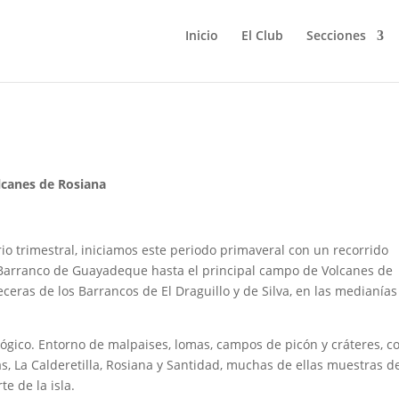
Inicio
El Club
Secciones
ta de los Volcanes (Rosiana).
canes de Rosiana
io trimestral, iniciamos este periodo primaveral con un recorrido
Barranco de Guayadeque hasta el principal campo de Volcanes de
eras de los Barrancos de El Draguillo y de Silva, en las medianías
ológico. Entorno de malpaises, lomas, campos de picón y cráteres, 
las, La Calderetilla, Rosiana y Santidad, muchas de ellas muestras de
e de la isla.