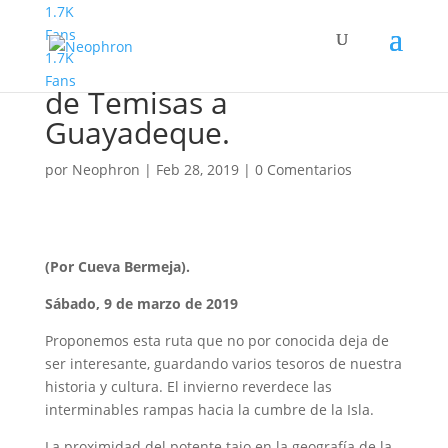
1.7K
Fans
1.7K
Senderismo Básico. Ruta
Fans
de Temisas a
Guayadeque.
por
Neophron
|
Feb 28, 2019
|
0 Comentarios
(Por Cueva Bermeja).
Sábado, 9 de marzo de 2019
Proponemos esta ruta que no por conocida deja de
ser interesante, guardando varios tesoros de nuestra
historia y cultura. El invierno reverdece las
interminables rampas hacia la cumbre de la Isla.
La proximidad del potente tajo en la geografía de la