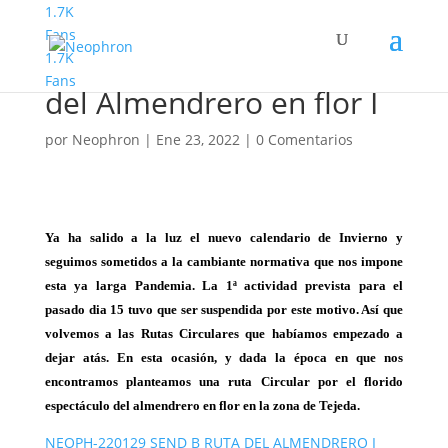
1.7K
Fans
1.7K
Senderismo Basico Ruta
Fans
del Almendrero en flor I
por
Neophron
|
Ene 23, 2022
|
0 Comentarios
Ya ha salido a la luz el
nuevo calendario de Invierno y
seguimos sometidos a la cambiante normativa que nos impone
esta ya larga Pandemia. La 1ª actividad prevista para el
pasado dia 15 tuvo que ser suspendida por este motivo. Así que
volvemos a las Rutas Circulares que habíamos empezado a
dejar atás. En esta ocasión, y dada la época en que nos
encontramos planteamos una ruta Circular por el florido
espectáculo del almendrero en flor en la zona de Tejeda.
NEOPH-220129 SEND B RUTA DEL ALMENDRERO I