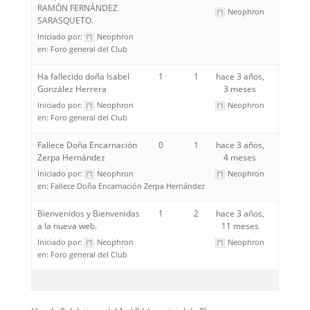
RAMÓN FERNÁNDEZ
Neophron
SARASQUETO.
Iniciado por:
Neophron
en:
Foro general del Club
Ha fallecido doña Isabel
1
1
hace 3 años,
González Herrera
3 meses
Iniciado por:
Neophron
Neophron
en:
Foro general del Club
Fallece Doña Encarnación
0
1
hace 3 años,
Zerpa Hernández
4 meses
Iniciado por:
Neophron
Neophron
en:
Fallece Doña Encarnación Zerpa Hernández
Bienvenidos y Bienvenidas
1
2
hace 3 años,
a la nueva web.
11 meses
Iniciado por:
Neophron
Neophron
en:
Foro general del Club