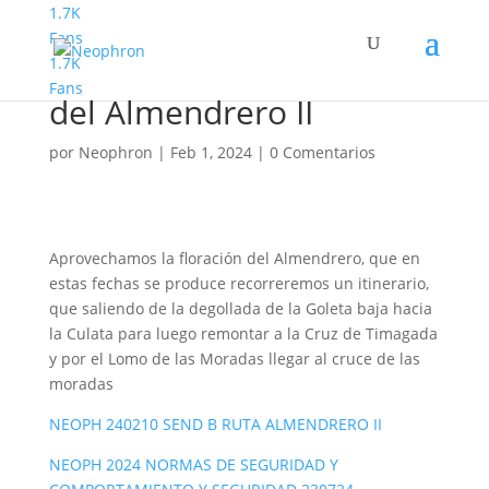
1.7K
Fans
1.7K
Senderismo Basico Ruta
Fans
del Almendrero II
por
Neophron
|
Feb 1, 2024
|
0 Comentarios
Aprovechamos la floración del Almendrero, que en
estas fechas se produce recorreremos un itinerario,
que saliendo de la degollada de la Goleta baja hacia
la Culata para luego remontar a la Cruz de Timagada
y por el Lomo de las Moradas llegar al cruce de las
moradas
NEOPH 240210 SEND B RUTA ALMENDRERO II
NEOPH 2024 NORMAS DE SEGURIDAD Y