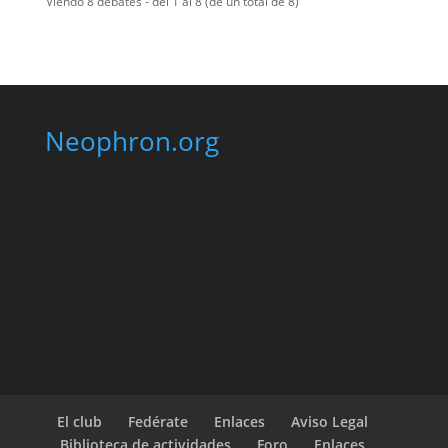
Viendo 8 debates - del 1 al 8 (de un total de 8)
Neophron.org
El club
Fedérate
Enlaces
Aviso Legal
Biblioteca de actividades
Foro
Enlaces