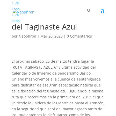
1.7K
Fans
1.7K
Senderismo Basico Ruta
Fans
del Taginaste Azul
por
Neophron
|
Mar 20, 2023
|
0 Comentarios
El proximo sábado, 25 de marzo tendrá lugar la
RUTA TAGINASTE AZUL, 6ª y ultima actividad del
Calendario de Invierno de Senderismo Básico.
Un año mas volvemos a la cuenca de Tenteniguada
para disfrutar de ese gran espectáculo natural que
es la floración del taginaste azul, siguiendo la misma
ruta que recorrimos en la primavera del 2017, el que
va desde la Caldera de los Marteles hasta al Troncón,
en la seguridad que será del mayor agrado tanto de
los que entonces lo disfrutaron como de los