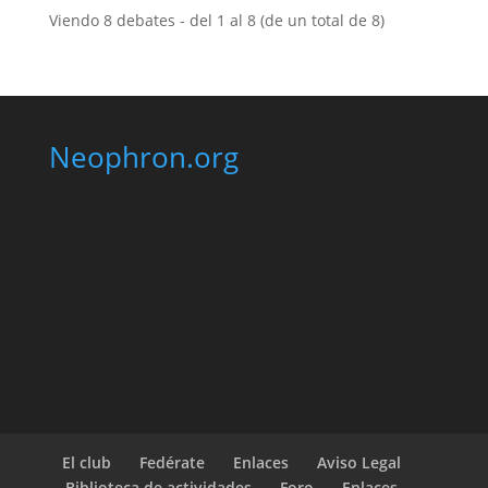
Viendo 8 debates - del 1 al 8 (de un total de 8)
Neophron.org
El club
Fedérate
Enlaces
Aviso Legal
Biblioteca de actividades
Foro
Enlaces