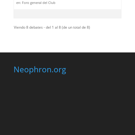
en:
Foro general del Club
Viendo 8 debates - del 1 al 8 (de un total de 8)
Neophron.org