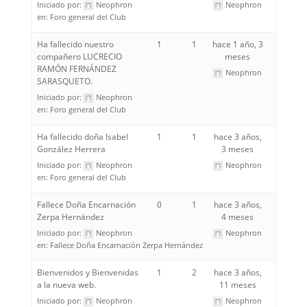
Iniciado por:
Neophron
Neophron
en:
Foro general del Club
Ha fallecido nuestro
1
1
hace 1 año, 3
compañero LUCRECIO
meses
RAMÓN FERNÁNDEZ
Neophron
SARASQUETO.
Iniciado por:
Neophron
en:
Foro general del Club
Ha fallecido doña Isabel
1
1
hace 3 años,
González Herrera
3 meses
Iniciado por:
Neophron
Neophron
en:
Foro general del Club
Fallece Doña Encarnación
0
1
hace 3 años,
Zerpa Hernández
4 meses
Iniciado por:
Neophron
Neophron
en:
Fallece Doña Encarnación Zerpa Hernández
Bienvenidos y Bienvenidas
1
2
hace 3 años,
a la nueva web.
11 meses
Iniciado por:
Neophron
Neophron