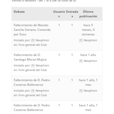
Viendo 8 debates - del 1 al 8 (de un total de 8)
Debate
Usuario
Entrada
Última
s
s
publicación
Fallecimiento de Manolo
1
1
hace 5
Sancho Soriano. Conocido
meses, 4
por Suso
semanas
Iniciado por:
Neophron
Neophron
en:
Foro general del Club
Fallecimiento de D.
1
1
hace 1 año
Santiago Moran Mujica
Neophron
Iniciado por:
Neophron
en:
Foro general del Club
Fallecimiento de D. Pedro
1
1
hace 1 año, 1
Costeras Ballesteros
mes
Iniciado por:
Neophron
Neophron
en:
Foro general del Club
Fallecimiento de D. Pedro
1
1
hace 1 año, 1
Costeras Ballesteros
mes