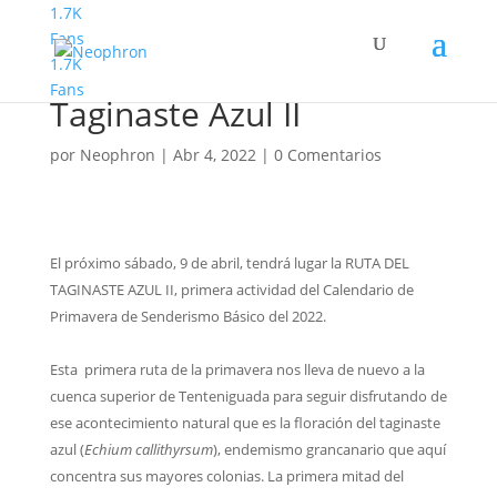
1.7K
Fans
1.7K
Senderismo Básico
Fans
Taginaste Azul II
por
Neophron
|
Abr 4, 2022
|
0 Comentarios
El próximo sábado, 9 de abril, tendrá lugar la RUTA DEL
TAGINASTE AZUL II, primera actividad del Calendario de
Primavera de Senderismo Básico del 2022.
Esta primera ruta de la primavera nos lleva de nuevo a la
cuenca superior de Tenteniguada para seguir disfrutando de
ese acontecimiento natural que es la floración del taginaste
azul (
Echium callithyrsum
), endemismo grancanario que aquí
concentra sus mayores colonias. La primera mitad del