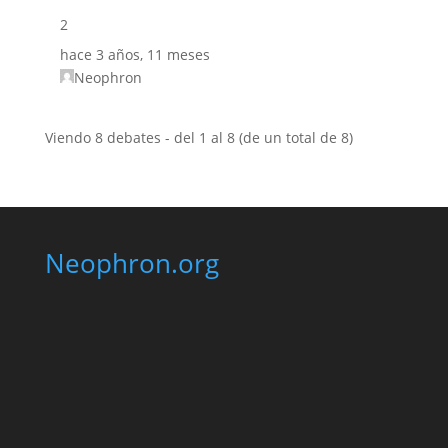
2
hace 3 años, 11 meses
Neophron
Viendo 8 debates - del 1 al 8 (de un total de 8)
Neophron.org