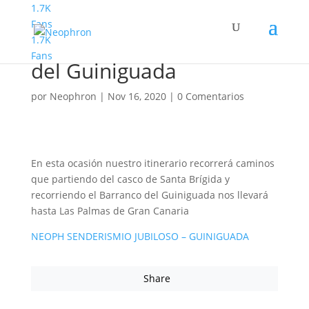
1.7K
Fans
1.7K
Senderismo Jubiloso Bco.
Fans
del Guiniguada
por
Neophron
|
Nov 16, 2020
|
0 Comentarios
En esta ocasión nuestro itinerario recorrerá caminos
que partiendo del casco de Santa Brígida y
recorriendo el Barranco del Guiniguada nos llevará
hasta Las Palmas de Gran Canaria
NEOPH SENDERISMIO JUBILOSO – GUINIGUADA
Share