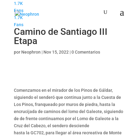
1.7K
Fans
1.7K
Senderismo Jubiloso
Fans
Camino de Santiago III
Etapa
por
Neophron
|
Nov 15, 2022
|
0 Comentarios
Comenzamos en el mirador de los Pinos de Gáldar,
siguiendo el senderó que continua junto a la Cuesta de
Los Pinos, franqueado por muros de piedra, hasta la
encrucijada de caminos del lomo del Galeote, siguiendo
de de frente continuamos por el Lomo de Galeote a la
Cruz del Cabezo, el sendero desciende
hasta la GC702, para llegar al área recreativa de Monte