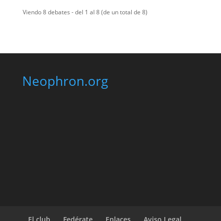
Viendo 8 debates - del 1 al 8 (de un total de 8)
Neophron.org
El club
Fedérate
Enlaces
Aviso Legal