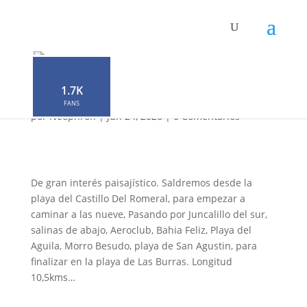
Senderismo Jubiloso
Castillo del Romeral-Las
Burras
1.7K
FANS
por
Neophron
|
Jun 24, 2026
|
0 Comentarios
De gran interés paisajístico. Saldremos desde la
playa del Castillo Del Romeral, para empezar a
caminar a las nueve, Pasando por Juncalillo del sur,
salinas de abajo, Aeroclub, Bahia Feliz, Playa del
Aguila, Morro Besudo, playa de San Agustin, para
finalizar en la playa de Las Burras. Longitud
10,5kms…