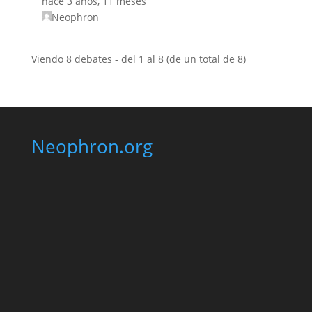
hace 3 años, 11 meses
Neophron
Viendo 8 debates - del 1 al 8 (de un total de 8)
Neophron.org