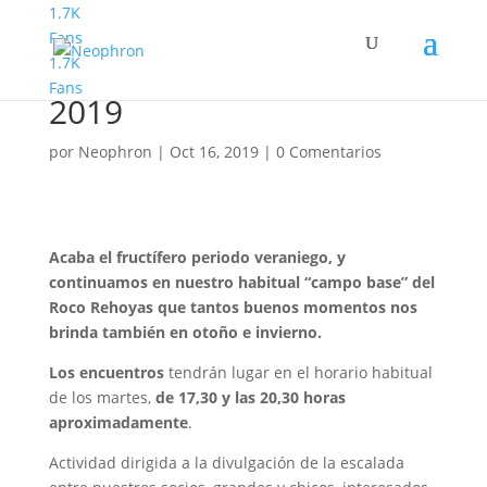
1.7K
Fans
1.7K
Tardes de Roco otoñales
Fans
2019
por
Neophron
|
Oct 16, 2019
|
0 Comentarios
Acaba el fructífero periodo veraniego, y
continuamos en nuestro habitual “campo base” del
Roco Rehoyas que tantos buenos momentos nos
brinda también en otoño e invierno.
Los encuentros
tendrán lugar en el horario habitual
de los martes,
de 17,30 y las 20,30 horas
aproximadamente
.
Actividad dirigida a la divulgación de la escalada