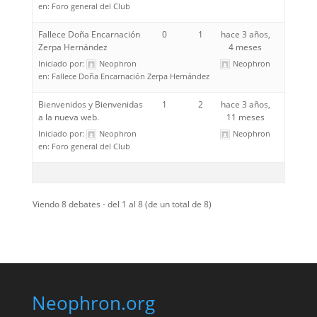
en:
Foro general del Club
Fallece Doña Encarnación
0
1
hace 3 años,
Zerpa Hernández
4 meses
Iniciado por:
Neophron
Neophron
en:
Fallece Doña Encarnación Zerpa Hernández
Bienvenidos y Bienvenidas
1
2
hace 3 años,
a la nueva web.
11 meses
Iniciado por:
Neophron
Neophron
en:
Foro general del Club
Viendo 8 debates - del 1 al 8 (de un total de 8)
Neophron.org