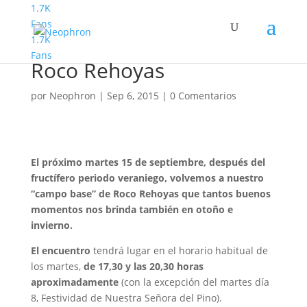
1.7K
Fans
1.7K
Vuelven los martes de
Fans
Roco Rehoyas
por
Neophron
|
Sep 6, 2015
|
0 Comentarios
El próximo martes 15 de septiembre, después del
fructífero periodo veraniego, volvemos a nuestro
“campo base” de Roco Rehoyas que tantos buenos
momentos nos brinda también en otoño e
invierno.
El encuentro
tendrá lugar en el horario habitual de
los martes,
de 17,30 y las 20,30 horas
aproximadamente
(con la excepción del martes día
8, Festividad de Nuestra Señora del Pino).