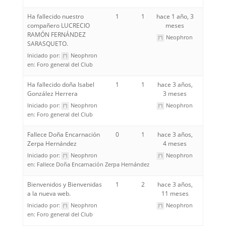
Ha fallecido nuestro
1
1
hace 1 año, 3
compañero LUCRECIO
meses
RAMÓN FERNÁNDEZ
Neophron
SARASQUETO.
Iniciado por:
Neophron
en:
Foro general del Club
Ha fallecido doña Isabel
1
1
hace 3 años,
González Herrera
3 meses
Iniciado por:
Neophron
Neophron
en:
Foro general del Club
Fallece Doña Encarnación
0
1
hace 3 años,
Zerpa Hernández
4 meses
Iniciado por:
Neophron
Neophron
en:
Fallece Doña Encarnación Zerpa Hernández
Bienvenidos y Bienvenidas
1
2
hace 3 años,
a la nueva web.
11 meses
Iniciado por:
Neophron
Neophron
en:
Foro general del Club