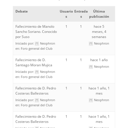
Debate
Usuario
Entrada
Última
s
s
publicación
Fallecimiento de Manolo
1
1
hace 5
Sancho Soriano. Conocido
meses, 4
por Suso
semanas
Iniciado por:
Neophron
Neophron
en:
Foro general del Club
Fallecimiento de D.
1
1
hace 1 año
Santiago Moran Mujica
Neophron
Iniciado por:
Neophron
en:
Foro general del Club
Fallecimiento de D. Pedro
1
1
hace 1 año, 1
Costeras Ballesteros
mes
Iniciado por:
Neophron
Neophron
en:
Foro general del Club
Fallecimiento de D. Pedro
1
1
hace 1 año, 1
Costeras Ballesteros
mes