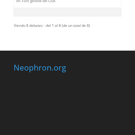
en:
Foro general del Club
Viendo 8 debates - del 1 al 8 (de un total de 8)
Neophron.org