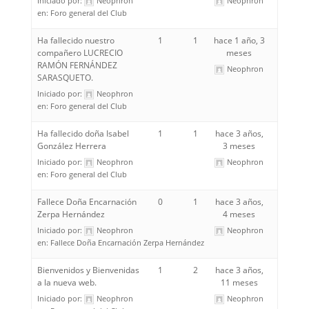
Iniciado por:
Neophron
Neophron
en:
Foro general del Club
Ha fallecido nuestro
1
1
hace 1 año, 3
compañero LUCRECIO
meses
RAMÓN FERNÁNDEZ
Neophron
SARASQUETO.
Iniciado por:
Neophron
en:
Foro general del Club
Ha fallecido doña Isabel
1
1
hace 3 años,
González Herrera
3 meses
Iniciado por:
Neophron
Neophron
en:
Foro general del Club
Fallece Doña Encarnación
0
1
hace 3 años,
Zerpa Hernández
4 meses
Iniciado por:
Neophron
Neophron
en:
Fallece Doña Encarnación Zerpa Hernández
Bienvenidos y Bienvenidas
1
2
hace 3 años,
a la nueva web.
11 meses
Iniciado por:
Neophron
Neophron