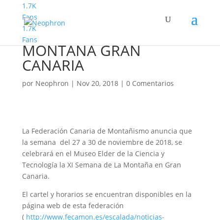
1.7K
Fans
1.7K
XI SEMANA DE LA
Fans
MONTAÑA GRAN
CANARIA
por
Neophron
|
Nov 20, 2018
|
0 Comentarios
La Federación Canaria de Montañismo anuncia que
la semana del 27 a 30 de noviembre de 2018, se
celebrará en el Museo Elder de la Ciencia y
Tecnología la XI Semana de La Montaña en Gran
Canaria.
El cartel y horarios se encuentran disponibles en la
página web de esta federación
(
http://www.fecamon.es/escalada/noticias-