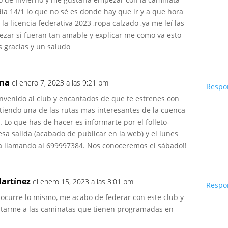
día 14/1 lo que no sé es donde hay que ir y a que hora
a licencia federativa 2023 ,ropa calzado ,ya me leí las
zar si fueran tan amable y explicar me como va esto
 gracias y un saludo
ona
el enero 7, 2023 a las 9:21 pm
Respo
ienvenido al club y encantados de que te estrenes con
iendo una de las rutas mas interesantes de la cuenca
 Lo que has de hacer es informarte por el folleto-
esa salida (acabado de publicar en la web) y el lunes
lla llamando al 699997384. Nos conoceremos el sábado!!
Martínez
el enero 15, 2023 a las 3:01 pm
Respo
ocurre lo mismo, me acabo de federar con este club y
tarme a las caminatas que tienen programadas en