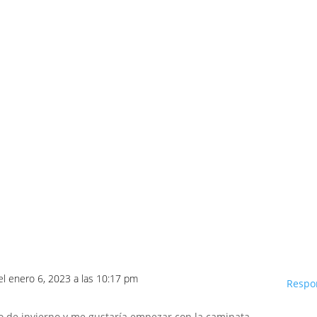
el enero 6, 2023 a las 10:17 pm
Respo
o de invierno y me gustaría empezar con la caminata