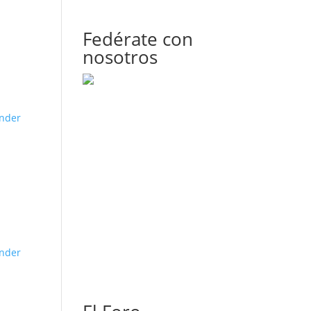
Fedérate con
nosotros
nder
nder