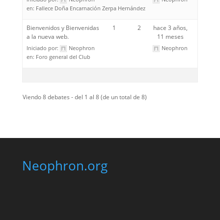
en:
Fallece Doña Encarnación Zerpa Hernández
Bienvenidos y Bienvenidas
1
2
hace 3 años,
a la nueva web.
11 meses
Iniciado por:
Neophron
Neophron
en:
Foro general del Club
Viendo 8 debates - del 1 al 8 (de un total de 8)
Neophron.org