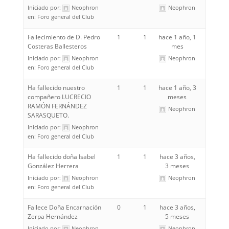
Iniciado por:
Neophron
Neophron
en:
Foro general del Club
Fallecimiento de D. Pedro
1
1
hace 1 año, 1
Costeras Ballesteros
mes
Iniciado por:
Neophron
Neophron
en:
Foro general del Club
Ha fallecido nuestro
1
1
hace 1 año, 3
compañero LUCRECIO
meses
RAMÓN FERNÁNDEZ
Neophron
SARASQUETO.
Iniciado por:
Neophron
en:
Foro general del Club
Ha fallecido doña Isabel
1
1
hace 3 años,
González Herrera
3 meses
Iniciado por:
Neophron
Neophron
en:
Foro general del Club
Fallece Doña Encarnación
0
1
hace 3 años,
Zerpa Hernández
5 meses
Iniciado por:
Neophron
Neophron