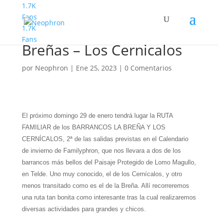
1.7K
Fans
1.7K
Familyphron Bco. Las
Fans
Breñas – Los Cernicalos
por
Neophron
|
Ene 25, 2023
|
0 Comentarios
El próximo domingo 29 de enero tendrá lugar la RUTA
FAMILIAR de los BARRANCOS LA BREÑA Y LOS
CERNÍCALOS, 2ª de las salidas previstas en el Calendario
de invierno de Familyphron, que nos llevara a dos de los
barrancos más bellos del Paisaje Protegido de Lomo Magullo,
en Telde. Uno muy conocido, el de los Cernícalos, y otro
menos transitado como es el de la Breña. Allí recorreremos
una ruta tan bonita como interesante tras la cual realizaremos
diversas actividades para grandes y chicos.