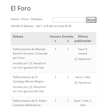
El Foro
Home
›
Foros
›
Debates
Viendo 8 debates - del 1 al 8 (de un total de 8)
Debate
Usuario
Entrada
Última
s
s
publicación
Fallecimiento de Manolo
1
1
hace 6
Sancho Soriano. Conocido
meses
por Suso
Neophron
Iniciado por:
Neophron
en:
Foro general del Club
Fallecimiento de D.
1
1
hace 1 año
Santiago Moran Mujica
Neophron
Iniciado por:
Neophron
en:
Foro general del Club
Fallecimiento de D. Pedro
1
1
hace 1 año, 1
Costeras Ballesteros
mes