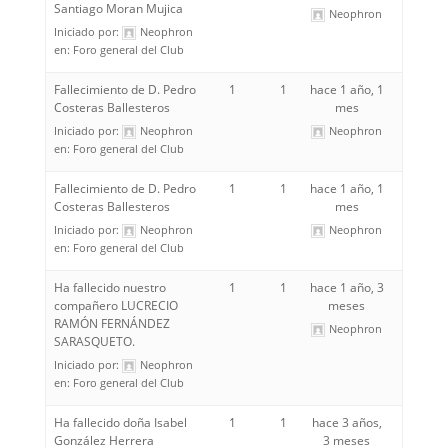
Santiago Moran Mujica
Neophron
Iniciado por:
Neophron
en:
Foro general del Club
Fallecimiento de D. Pedro
1
1
hace 1 año, 1
Costeras Ballesteros
mes
Iniciado por:
Neophron
Neophron
en:
Foro general del Club
Fallecimiento de D. Pedro
1
1
hace 1 año, 1
Costeras Ballesteros
mes
Iniciado por:
Neophron
Neophron
en:
Foro general del Club
Ha fallecido nuestro
1
1
hace 1 año, 3
compañero LUCRECIO
meses
RAMÓN FERNÁNDEZ
Neophron
SARASQUETO.
Iniciado por:
Neophron
en:
Foro general del Club
Ha fallecido doña Isabel
1
1
hace 3 años,
González Herrera
3 meses