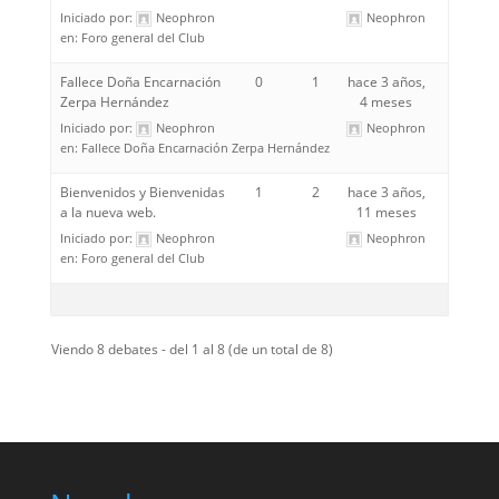
Iniciado por:
Neophron
Neophron
en:
Foro general del Club
Fallece Doña Encarnación
0
1
hace 3 años,
Zerpa Hernández
4 meses
Iniciado por:
Neophron
Neophron
en:
Fallece Doña Encarnación Zerpa Hernández
Bienvenidos y Bienvenidas
1
2
hace 3 años,
a la nueva web.
11 meses
Iniciado por:
Neophron
Neophron
en:
Foro general del Club
Viendo 8 debates - del 1 al 8 (de un total de 8)