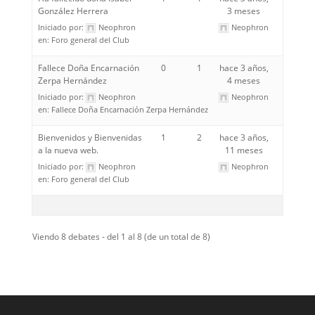
González Herrera
3 meses
Iniciado por:
Neophron
Neophron
en:
Foro general del Club
Fallece Doña Encarnación
0
1
hace 3 años,
Zerpa Hernández
4 meses
Iniciado por:
Neophron
Neophron
en:
Fallece Doña Encarnación Zerpa Hernández
Bienvenidos y Bienvenidas
1
2
hace 3 años,
a la nueva web.
11 meses
Iniciado por:
Neophron
Neophron
en:
Foro general del Club
Viendo 8 debates - del 1 al 8 (de un total de 8)