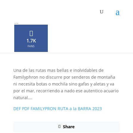
Familyphron Ruta de la
Barra
1.7K
por
Neophron
|
Jul 10, 2023
|
0 Comentarios
FANS
Una de las rutas mas bellas e inolvidables de
Familyphron no discurre por senderos de montaña
ni necesita botas o mochila sino gafas y aletas y va
por el mar, recorriendo a nado ese autentico acuario
natural….
DEF PDF FAMILYPRON RUTA a la BARRA 2023
Share