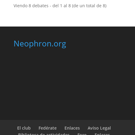
Viendo 8 debates - del 1 al 8 (de un total de 8)
Neophron.org
El club
Fedérate
Enlaces
Aviso Legal
Biblioteca de actividades
Foro
Enlaces