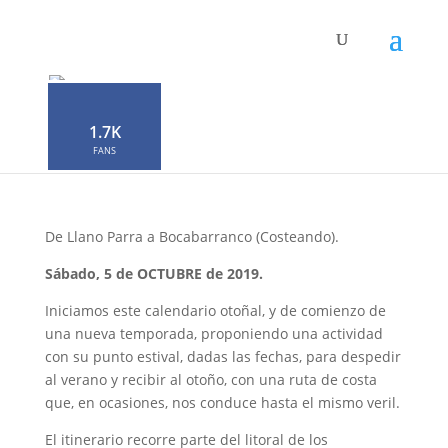
Senderismo Básico.
Costas del Norte.
1.7K
por
Neophron
|
Sep 27, 2019
|
0 Comentarios
FANS
De Llano Parra a Bocabarranco (Costeando).
Sábado, 5 de OCTUBRE de 2019.
Iniciamos este calendario otoñal, y de comienzo de
una nueva temporada, proponiendo una actividad
con su punto estival, dadas las fechas, para despedir
al verano y recibir al otoño, con una ruta de costa
que, en ocasiones, nos conduce hasta el mismo veril.
El itinerario recorre parte del litoral de los