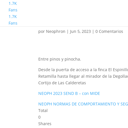
1.7K
Fans
1.7K
Senderismo Basico El P
Fans
por
Neophron
|
Jun 5, 2023
|
0 Comentarios
Entre pinos y pinocha.
Desde la puerta de acceso a la finca El Espini
Retamilla hasta llegar al mirador de la Degoll
Cortijo de Las Calderetas
NEOPH 2023 SEND B – con MIDE
NEOPH NORMAS DE COMPORTAMIENTO Y SEG
Total
0
Shares