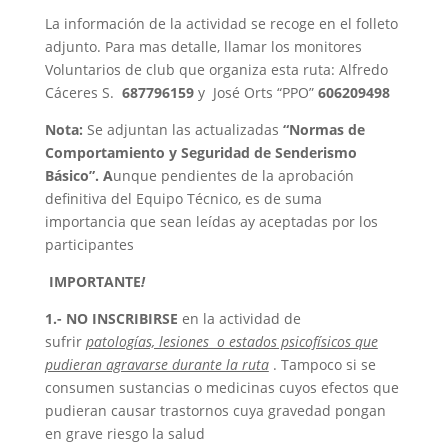
La información de la actividad se recoge en el folleto
adjunto. Para mas detalle, llamar los monitores
Voluntarios de club que organiza esta ruta: Alfredo
Cáceres S.
687796159
y José Orts “PPO”
606209498
Nota:
Se adjuntan las actualizadas
“Normas de
Comportamiento y Seguridad
de Senderismo
Básico”. A
unque pendientes de la aprobación
definitiva del Equipo Técnico, es de suma
importancia que sean leídas ay aceptadas por los
participantes
IMPORTANTE
!
1.-
NO INSCRIBIRSE
en la actividad de
sufrir
patologías, lesiones o estados psicofísicos que
pudieran agravarse durante la ruta
. Tampoco si se
consumen sustancias o medicinas cuyos efectos que
pudieran causar trastornos cuya gravedad pongan
en grave riesgo la salud