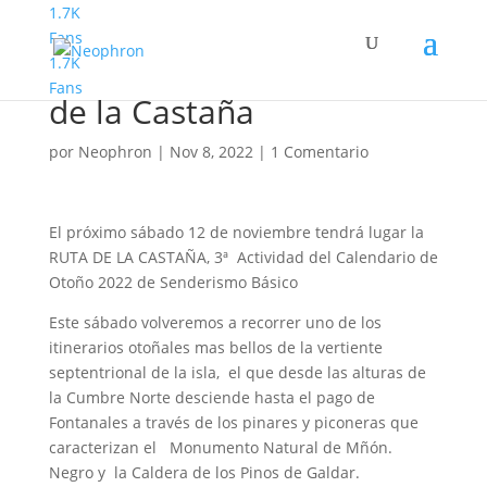
1.7K
Fans
1.7K
Senderismo Basico Ruta
Fans
de la Castaña
por
Neophron
|
Nov 8, 2022
|
1 Comentario
El próximo sábado 12 de noviembre tendrá lugar la
RUTA DE LA CASTAÑA, 3ª Actividad del Calendario de
Otoño 2022 de Senderismo Básico
Este sábado volveremos a recorrer uno de los
itinerarios otoñales mas bellos de la vertiente
septentrional de la isla, el que desde las alturas de
la Cumbre Norte desciende hasta el pago de
Fontanales a través de los pinares y piconeras que
caracterizan el Monumento Natural de Mñón.
Negro y la Caldera de los Pinos de Galdar.