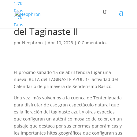
1.7K
Fans
1.7K
Senderismo Básico. Ruta
Fans
del Taginaste II
por
Neophron
|
Abr 10, 2023
|
0 Comentarios
El próximo sábado 15 de abril tendrá lugar una
nueva RUTA del TAGINASTE AZUL, 1ª actividad del
Calendario de primavera de Senderismo Básico.
Una vez más volvemos a la cuenca de Tenteniguada
para disfrutar de ese gran espectáculo natural que
es la floración del taginaste azul, y otras especies
que configuran un auténtico mosaico de color, en un
paisaje que destaca por sus enormes panorámicas y
los importantes hitos geográficos que configuran sus