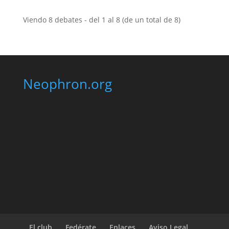
Viendo 8 debates - del 1 al 8 (de un total de 8)
Neophron.org
El club
Fedérate
Enlaces
Aviso Legal