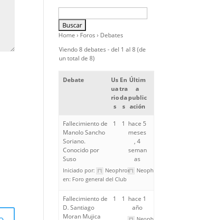
Home
›
Foros
›
Debates
Viendo 8 debates - del 1 al 8 (de
un total de 8)
Debate
Us
En
Últim
ua
tra
a
rio
da
public
s
s
ación
Fallecimiento de
1
1
hace 5
Manolo Sancho
meses
Soriano.
, 4
Conocido por
seman
Suso
as
Iniciado por:
Neophron
Neophron
en:
Foro general del Club
Fallecimiento de
1
1
hace 1
D. Santiago
año
Moran Mujica
Neophron