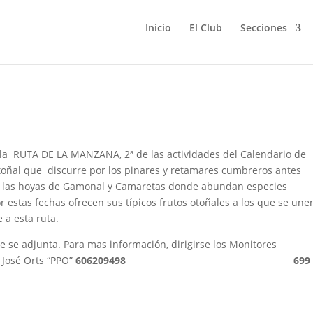
Inicio
El Club
Secciones
ta de la Manzana
 la RUTA DE LA MANZANA, 2ª de las actividades del Calendario de
toñal que discurre por los pinares y retamares cumbreros antes
o de las hoyas de Gamonal y Camaretas donde abundan especies
 estas fechas ofrecen sus típicos frutos otoñales a los que se une
a esta ruta.
ue se adjunta. Para mas información, dirigirse los Monitores
y
José Orts “PPO”
606209498
699