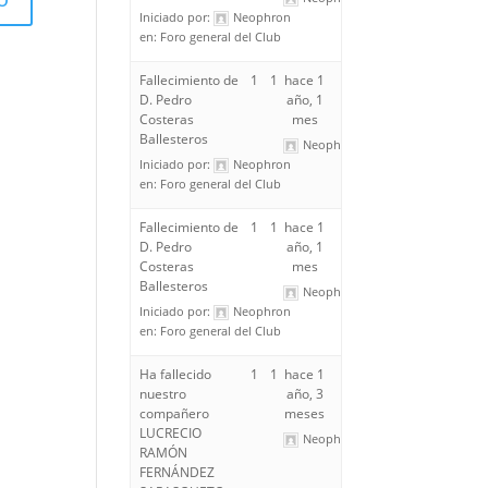
Iniciado por:
Neophron
en:
Foro general del Club
Fallecimiento de
1
1
hace 1
D. Pedro
año, 1
Costeras
mes
Ballesteros
Neophron
Iniciado por:
Neophron
en:
Foro general del Club
Fallecimiento de
1
1
hace 1
D. Pedro
año, 1
Costeras
mes
Ballesteros
Neophron
Iniciado por:
Neophron
en:
Foro general del Club
Ha fallecido
1
1
hace 1
nuestro
año, 3
compañero
meses
LUCRECIO
Neophron
RAMÓN
FERNÁNDEZ