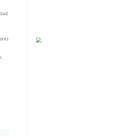
edad
ores
s,