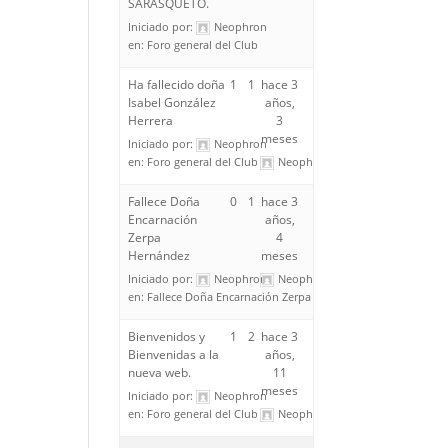
SARASQUETO.
Iniciado por:
Neophron
en:
Foro general del Club
Ha fallecido doña
1
1
hace 3
Isabel González
años,
Herrera
3
meses
Iniciado por:
Neophron
en:
Foro general del Club
Neophron
Fallece Doña
0
1
hace 3
Encarnación
años,
Zerpa
4
Hernández
meses
Iniciado por:
Neophron
Neophron
en:
Fallece Doña Encarnación Zerpa Hernández
Bienvenidos y
1
2
hace 3
Bienvenidas a la
años,
nueva web.
11
meses
Iniciado por:
Neophron
en:
Foro general del Club
Neophron