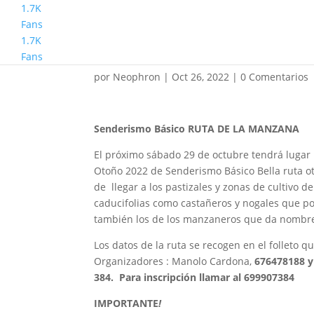
1.7K
Fans
1.7K
Senderismo Básico Ru
Fans
por
Neophron
|
Oct 26, 2022
|
0 Comentarios
Senderismo Básico RUTA DE LA MANZANA
El próximo sábado 29 de octubre tendrá lugar
Otoño 2022 de Senderismo Básico Bella ruta o
de llegar a los pastizales y zonas de cultiv
caducifolias como castañeros y nogales que por
también los de los manzaneros que da nombre 
Los datos de la ruta se recogen en el folleto q
Organizadores : Manolo Cardona,
676478188 
384. Para inscripción llamar al 699907384
IMPORTANTE
!