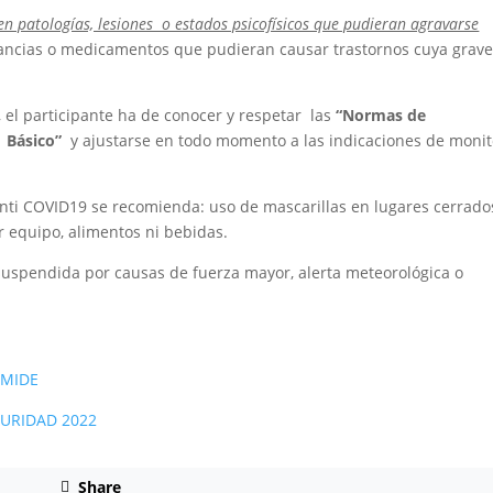
en patologías, lesiones o estados psicofísicos que pudieran agravarse
ancias o medicamentos que pudieran causar trastornos cuya grav
, el participante ha de conocer y respetar las
“Normas de
o
Básico”
y ajustarse en todo momento a las indicaciones de monit
ti COVID19 se recomienda: uso de mascarillas en lugares cerrado
 equipo, alimentos ni bebidas.
 suspendida por causas de fuerza mayor, alerta meteorológica o
 MIDE
URIDAD 2022
Share